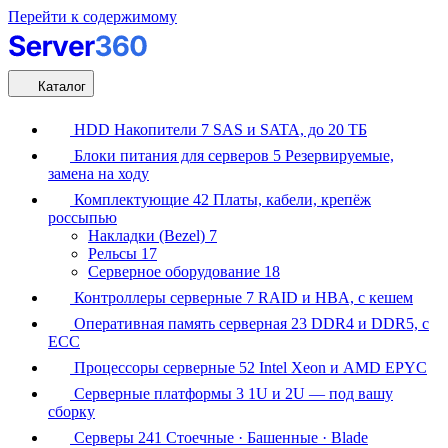
Перейти к содержимому
Каталог
HDD Накопители
7
SAS и SATA, до 20 ТБ
Блоки питания для серверов
5
Резервируемые,
замена на ходу
Комплектующие
42
Платы, кабели, крепёж
россыпью
Накладки (Bezel)
7
Рельсы
17
Серверное оборудование
18
Контроллеры серверные
7
RAID и HBA, с кешем
Оперативная память серверная
23
DDR4 и DDR5, с
ECC
Процессоры серверные
52
Intel Xeon и AMD EPYC
Серверные платформы
3
1U и 2U — под вашу
сборку
Серверы
241
Стоечные · Башенные · Blade