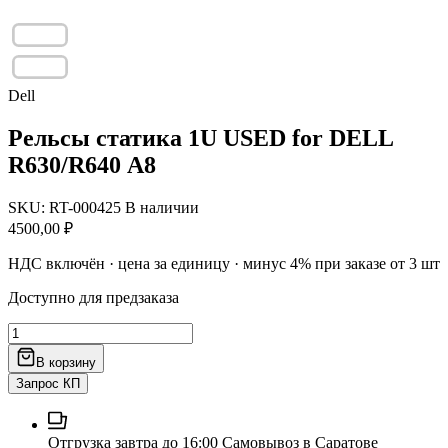
Dell
Рельсы статика 1U USED for DELL
R630/R640 А8
SKU: RT-000425
В наличии
4500,00
₽
НДС включён · цена за единицу · минус 4% при заказе от 3 шт
Доступно для предзаказа
Количество
товара
В корзину
Рельсы
статика
Запрос КП
1U
USED
for
Отгрузка завтра до 16:00
Самовывоз в Саратове