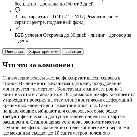
DELL
бесплатно · доставка по РФ от 3 дней
R630/R640
А8
3 года гарантии · ТОРГ-12 · УПД
Ремонт в своём
сервис-центре, подменный фонд
B2B условия
Отсрочка до 30 дней · лизинг · договор за
1 день
Описание
Характеристики
Гарантия
Что это за компонент
Статические рельсы жестко фиксируют шасси сервера в
стойке. Выдвижного механизма здесь нет, оборудование
монтируется «намертво». Конструкция занимает ровно 1
юнит высоты в стандартном 19-дюймовом шкафу. Комплект б/
у проходит проверку на отсутствие критических деформаций
крепежных элементов и геометрии профиля. Такие
направляющие выбирают для серверов, которые редко
требуют физического доступа к задней панели или картам
расширения. Стационарная установка экономит место в
глубине шкафа по сравнению с телескопическими версиями,
где механизм съедает до 10 сантиметров полезного