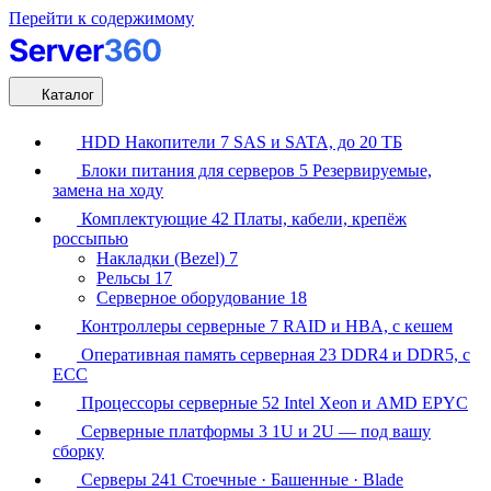
Перейти к содержимому
Каталог
HDD Накопители
7
SAS и SATA, до 20 ТБ
Блоки питания для серверов
5
Резервируемые,
замена на ходу
Комплектующие
42
Платы, кабели, крепёж
россыпью
Накладки (Bezel)
7
Рельсы
17
Серверное оборудование
18
Контроллеры серверные
7
RAID и HBA, с кешем
Оперативная память серверная
23
DDR4 и DDR5, с
ECC
Процессоры серверные
52
Intel Xeon и AMD EPYC
Серверные платформы
3
1U и 2U — под вашу
сборку
Серверы
241
Стоечные · Башенные · Blade