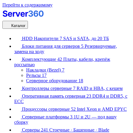
Перейти к содержимому
Каталог
HDD Накопители
7
SAS и SATA, до 20 ТБ
Блоки питания для серверов
5
Резервируемые,
замена на ходу
Комплектующие
42
Платы, кабели, крепёж
россыпью
Накладки (Bezel)
7
Рельсы
17
Серверное оборудование
18
Контроллеры серверные
7
RAID и HBA, с кешем
Оперативная память серверная
23
DDR4 и DDR5, с
ECC
Процессоры серверные
52
Intel Xeon и AMD EPYC
Серверные платформы
3
1U и 2U — под вашу
сборку
Серверы
241
Стоечные · Башенные · Blade